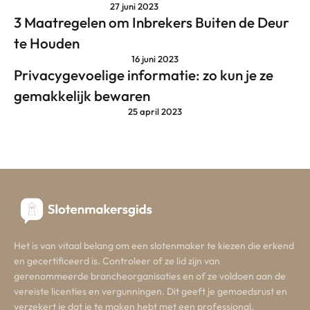
27 juni 2023
3 Maatregelen om Inbrekers Buiten de Deur
te Houden
16 juni 2023
Privacygevoelige informatie: zo kun je ze
gemakkelijk bewaren
25 april 2023
Het is van vitaal belang om een slotenmaker te kiezen die erkend
en gecertificeerd is. Controleer of ze lid zijn van
gerenommeerde brancheorganisaties en of ze voldoen aan de
vereiste licenties en vergunningen. Dit geeft je gemoedsrust en
verzekert je dat je te maken hebt met een professional.