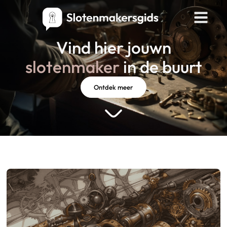
Vind hier jouwn
slotenmaker
in de buurt
Ontdek meer