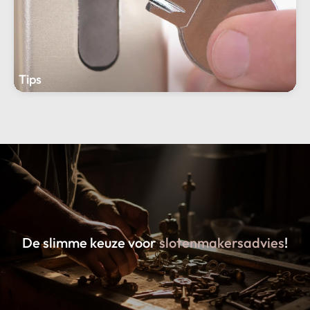
Tips
De slimme keuze voor
slotenmakersadvies
!