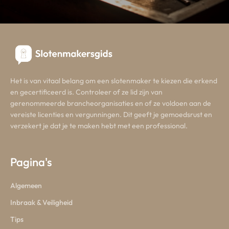
Het is van vitaal belang om een slotenmaker te kiezen die erkend
en gecertificeerd is. Controleer of ze lid zijn van
gerenommeerde brancheorganisaties en of ze voldoen aan de
vereiste licenties en vergunningen. Dit geeft je gemoedsrust en
verzekert je dat je te maken hebt met een professional.
Pagina's
Algemeen
Inbraak & Veiligheid
Tips