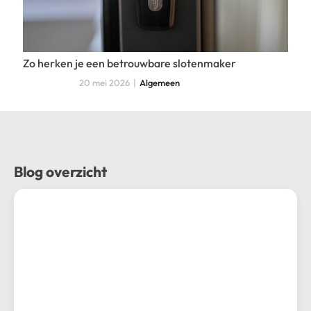
Zo herken je een betrouwbare slotenmaker
De b
20 mei 2026
|
Algemeen
22
Blog overzicht